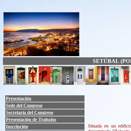
SETÚBAL (POR
Presentación
Sede del Congreso
Secretaría del Congreso
Presentación de Trabajos
Situada en un edifici
Inscripción