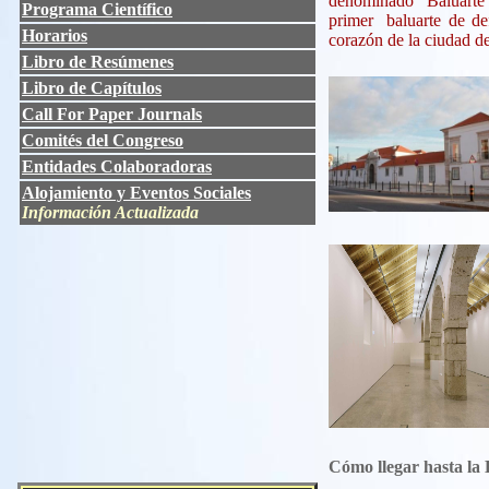
denominado "Baluarte d
Programa Científico
primer baluarte de def
Horarios
corazón de la ciudad de
Libro de Resúmenes
Libro de Capítulos
Call For Paper
Journals
Comités del Congreso
Entidades Colaboradoras
Alojamiento y Eventos Sociales
Información Actualizada
Cómo llegar hasta