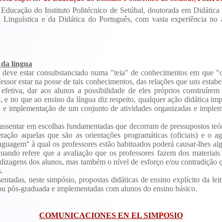
 Educação do Instituto Politécnico de Setúbal, doutorada em Didátic
a Linguística e da Didática do Português, com vasta experiência no 
 da língua
 deve estar consubstanciado numa "teia" de conhecimentos em que "os
essor estar na posse de tais conhecimentos, das relações que uns estab
fetiva, dar aos alunos a possibilidade de eles próprios construírem
e no que ao ensino da língua diz respeito, qualquer ação didática imp
o e implementação de um conjunto de atividades organizadas e impleme
assentar em escolhas fundamentadas que decorram de pressupostos teór
ração aquelas que são as orientações programáticas (oficiais) e o a
inguagem" à qual os professores estão habituados poderá causar-lhes a
ndo refere que a avaliação que os professores fazem dos materiais 
endizagens dos alunos, mas também o nível de esforço e/ou contradição q
.
sentadas, neste simpósio, propostas didáticas de ensino explícito da lei
e/ou pós-graduada e implementadas com alunos do ensino básico.
COMUNICACIONES EN EL SIMP
OSIO