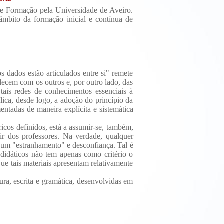
a e Formação pela Universidade de Aveiro.
âmbito da formação inicial e contínua de
 dados estão articulados entre si" remete
elecem com os outros e, por outro lado, das
 tais redes de conhecimentos essenciais à
lica, desde logo, a adoção do princípio da
ntadas de maneira explícita e sistemática
icos definidos, está a assumir-se, também,
gir dos professores. Na verdade, qualquer
lgum "estranhamento" e desconfiança. Tal é
didáticos não tem apenas como critério o
ue tais materiais apresentam relativamente
tura, escrita e gramática, desenvolvidas em